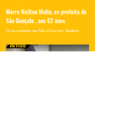
Morre Neilton Mulin, ex-prefeito de
São Gonçalo , aos 62 anos
O ex-prefeito de São Gonçalo, Neilton
Mulim, faleceu nesta quinta-feira (23), aos
62 anos, em um hospital no Rio de
Janeiro. A informação...
23 de jan. de 2025
1 min de leitura