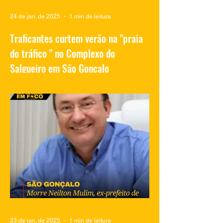
24 de jan. de 2025
1 min de leitura
Traficantes curtem verão na "praia
do tráfico " no Complexo do
Salgueiro em São Gonçalo
Vídeos compartilhados nas redes sociais
mostram traficantes do Complexo do
Salgueiro, em São Gonçalo, aproveitando
momentos de lazer na...
23 de jan. de 2025
1 min de leitura