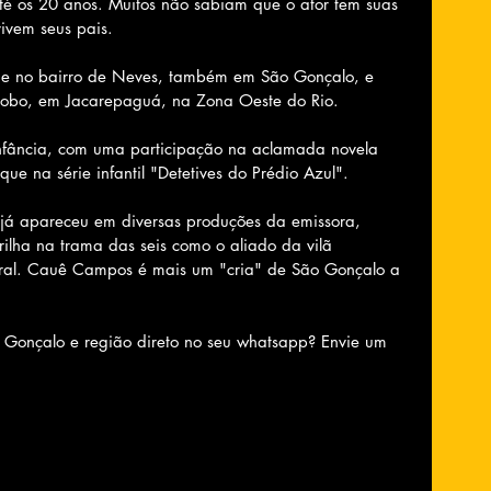
té os 20 anos. Muitos não sabiam que o ator tem suas 
ivem seus pais.
de no bairro de Neves, também em São Gonçalo, e 
Globo, em Jacarepaguá, na Zona Oeste do Rio. 
 infância, com uma participação na aclamada novela 
ue na série infantil "Detetives do Prédio Azul".
já apareceu em diversas produções da emissora, 
rilha na trama das seis como o aliado da vilã 
abral. Cauê Campos é mais um "cria" de São Gonçalo a 
o Gonçalo e região direto no seu whatsapp? Envie um 