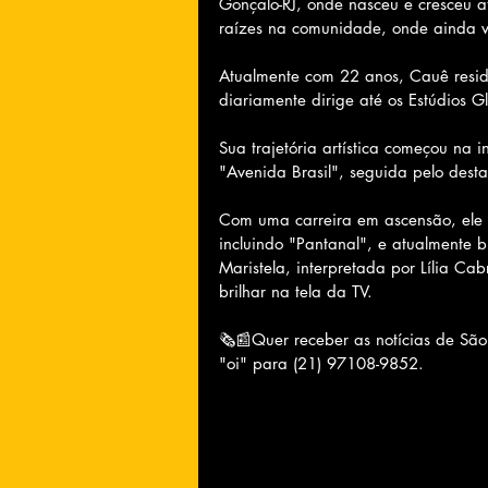
Gonçalo-RJ, onde nasceu e cresceu a
raízes na comunidade, onde ainda v
Atualmente com 22 anos, Cauê resi
diariamente dirige até os Estúdios 
Sua trajetória artística começou na
"Avenida Brasil", seguida pelo destaq
Com uma carreira em ascensão, ele 
incluindo "Pantanal", e atualmente b
Maristela, interpretada por Lília C
brilhar na tela da TV.
🗞📰Quer receber as notícias de Sã
"oi" para (21) 97108-9852.