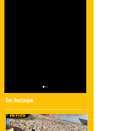
Em destaque
Polícia investiga
Momento de