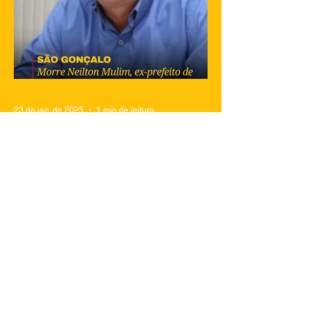
23 de jan. de 2025
1 min de leitura
Morre Neilton Mulin, ex-prefeito de
São Gonçalo , aos 62 anos
O ex-prefeito de São Gonçalo, Neilton
Mulim, faleceu nesta quinta-feira (23), aos
62 anos, em um hospital no Rio de
Janeiro. A informação...