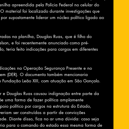
lha apreendida pela Polícia Federal no celular do 
O material foi localizado durante investigações que 
por supostamente liderar um núcleo político ligado ao 
radas na planilha, Douglas Ruas, que é filho do 
lson, e foi recentemente anunciado como pré-
, teria feito indicações para cargos em diferentes 
indicações na Operação Segurança Presente e no 
gem (DER). O documento também mencionaria 
na Fundação Leão XIII, com atuação em São Gonçalo.
ar e Douglas Ruas causou indignação entre parte da 
põe uma forma de fazer política amplamente 
io político por cargos na estrutura do Estado, 
eriam ser construídas a partir de convicções 
ade. Diante disso, fica no ar uma dúvida: caso seja 
varia para o comando do estado essa mesma forma de 