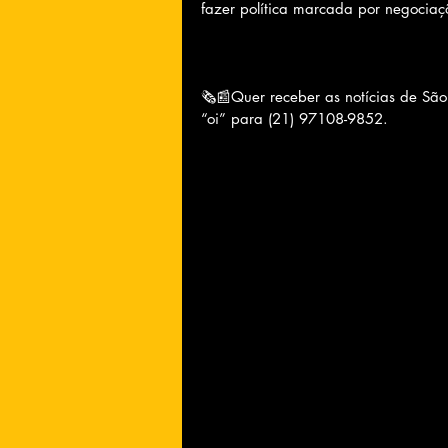
fazer política marcada por negociaç
🗞📰Quer receber as notícias de Sã
“oi” para (21) 97108-9852.