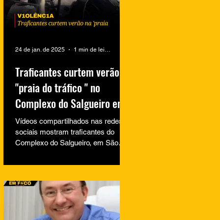
24 de jan. de 2025
1 min de leitura
Traficantes curtem verão na
"praia do tráfico " no
Complexo do Salgueiro em
São Gonçalo
Vídeos compartilhados nas redes
sociais mostram traficantes do
Complexo do Salgueiro, em São
Gonçalo, aproveitando momentos
de lazer na...