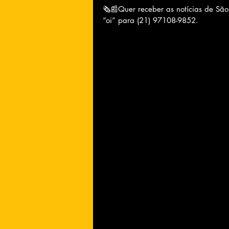
🗞📰Quer receber as notícias de Sã
“oi” para (21) 97108-9852.