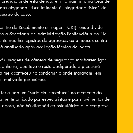
o presídio onde está detido, em Parnamirim, na Grande 
efesa alegando “risco iminente à integridade física” do 
cussão do caso.
Centro de Recebimento e Triagem (CRT), onde divide 
do a Secretaria de Administração Penitenciária do Rio 
nto não há registros de agressões ou ameaças contra 
á analisado após avaliação técnica da pasta.
pós imagens de câmera de segurança mostrarem Igor 
anheira, que teve o rosto desfigurado e precisará 
 O crime aconteceu no condomínio onde moravam, em 
oi motivado por ciúmes.
teria tido um “surto claustrofóbico” no momento do 
mente criticado por especialistas e por movimentos de 
té agora, não há diagnóstico psiquiátrico que comprove 