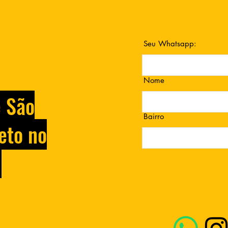
Seu Whatsapp:
Nome
e São
Bairro
eto no
.