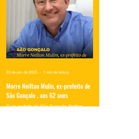
Salgueiro, em São Gonçalo, aproveitando
momentos de lazer na...
23 de jan. de 2025
1 min de leitura
Morre Neilton Mulin, ex-prefeito de
São Gonçalo , aos 62 anos
O ex-prefeito de São Gonçalo, Neilton
Mulim, faleceu nesta quinta-feira (23), aos
62 anos, em um hospital no Rio de
Janeiro. A informação...