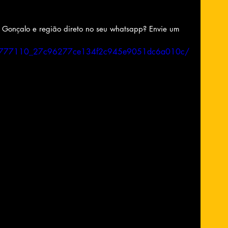
o Gonçalo e região direto no seu whatsapp? Envie um 
ideo/777110_27c96277ce134f2c945e9051dc6a010c/