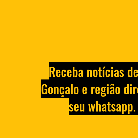
Receba notícias d
Gonçalo e região dir
seu whatsapp