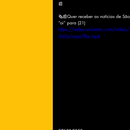
📰
🗞📰Quer receber as notícias de Sã
“oi” para (21) 
https://video.wixstatic.com/v
360p/mp4/file.mp4