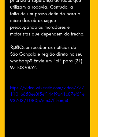
prioriza a segurança de todos que 
utilizam a rodovia. Contudo, a 
falta de um prazo definido para o 
início das obras segue 
preocupando os moradores e 
motoristas que dependem do trecho.
🗞📰Quer receber as notícias de 
São Gonçalo e região direto no seu 
whatsapp? Envie um "oi" para (21) 
97108-9852.
https://video.wixstatic.com/video/777
110_b650ee3f5ef144f9a41c07ef61e
93703/1080p/mp4/file.mp4