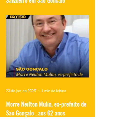
Salgueiro em São Gonçalo
Vídeos compartilhados nas redes sociais
mostram traficantes do Complexo do
Salgueiro, em São Gonçalo, aproveitando
momentos de lazer na...
23 de jan. de 2025
1 min de leitura
Morre Neilton Mulin, ex-prefeito de
São Gonçalo , aos 62 anos
O ex-prefeito de São Gonçalo, Neilton
Mulim, faleceu nesta quinta-feira (23), aos