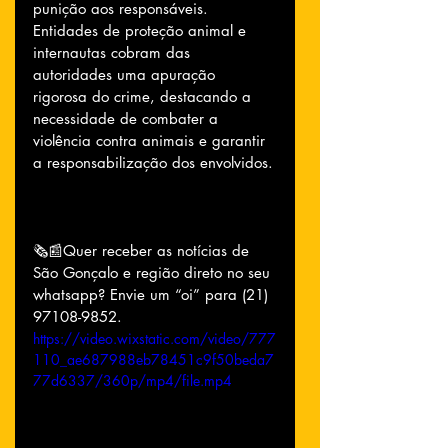
punição aos responsáveis. 
Entidades de proteção animal e 
internautas cobram das 
autoridades uma apuração 
rigorosa do crime, destacando a 
necessidade de combater a 
violência contra animais e garantir 
a responsabilização dos envolvidos.
🗞📰Quer receber as notícias de 
São Gonçalo e região direto no seu 
whatsapp? Envie um “oi” para (21) 
97108-9852.
https://video.wixstatic.com/video/777
110_ae687988eb78451c9f50beda7
77d6337/360p/mp4/file.mp4