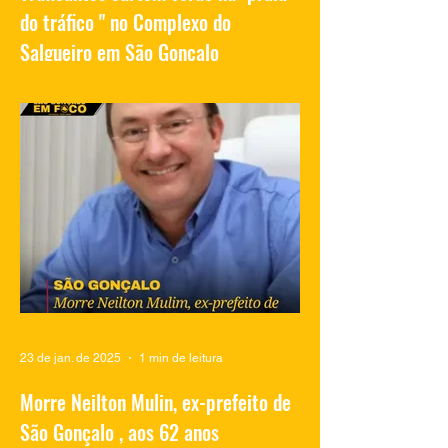
do tráfico " no Complexo do
Salgueiro em São Gonçalo
Vídeos compartilhados nas redes sociais
mostram traficantes do Complexo do
Salgueiro, em São Gonçalo, aproveitando
momentos de lazer na...
23 de jan. de 2025
1 min de leitura
Morre Neilton Mulin, ex-prefeito de
São Gonçalo , aos 62 anos