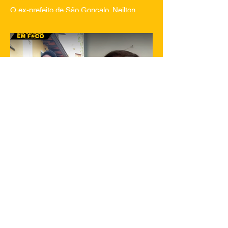
O ex-prefeito de São Gonçalo, Neilton
Mulim, faleceu nesta quinta-feira (23), aos
62 anos, em um hospital no Rio de
Janeiro. A informação...
23 de jan. de 2025
1 min de leitura
Filha de Flordelis é morta em São
Gonçalo
Gabriella dos Santos de Souza, de 25