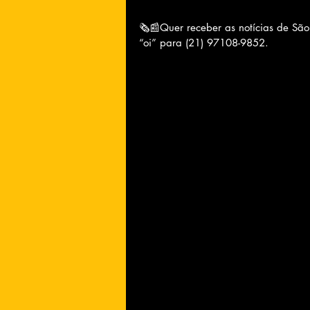
🗞📰Quer receber as notícias de Sã
“oi” para (21) 97108-9852.