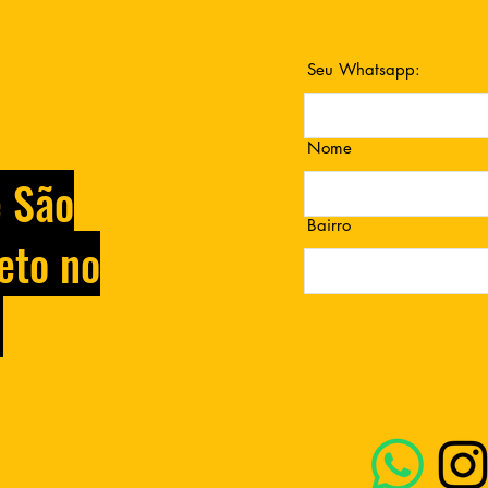
Seu Whatsapp:
Nome
e São
Bairro
eto no
.