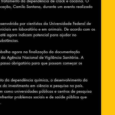
o tratamento da dependência de crack e cocaína. O 
Educação, Camilo Santana, durante um evento realizado 
senvolvida por cientistas da Universidade Federal de 
iniciais em laboratório e em animais. De acordo com os 
s até agora indicam potencial para ajudar no 
ubstâncias.
rabalha agora na finalização da documentação 
o da Agência Nacional de Vigilância Sanitária. A 
passo obrigatório para que possam começar os 
nto da dependência química, o desenvolvimento da 
 do investimento em ciência e pesquisa no país. 
m como universidades públicas e centros de pesquisa 
nfrentar problemas sociais e de saúde pública que 
.