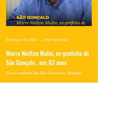
23 de jan. de 2025
1 min de leitura
Morre Neilton Mulin, ex-prefeito de
São Gonçalo , aos 62 anos
O ex-prefeito de São Gonçalo, Neilton
Mulim, faleceu nesta quinta-feira (23), aos
62 anos, em um hospital no Rio de
Janeiro. A informação...