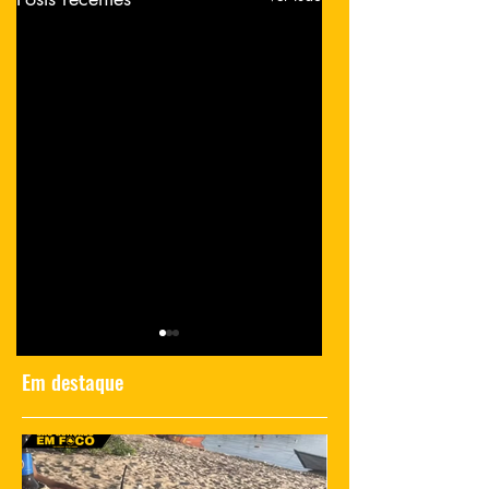
Em destaque
Polícia investiga
Momento de