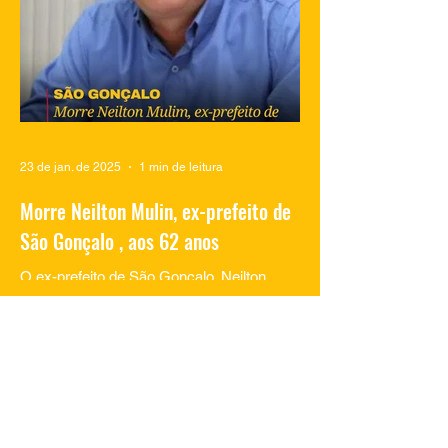
23 de jan. de 2025
1 min de leitura
Morre Neilton Mulin, ex-prefeito de
São Gonçalo , aos 62 anos
O ex-prefeito de São Gonçalo, Neilton
Mulim, faleceu nesta quinta-feira (23), aos
62 anos, em um hospital no Rio de
Janeiro. A informação...