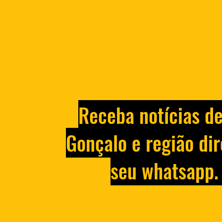
Receba notícias d
Gonçalo e região dir
seu whatsapp