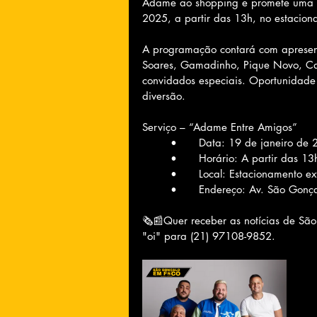
Adame ao shopping e promete uma ta
2025, a partir das 13h, no estacion
A programação contará com apresen
Soares, Gamadinho, Pique Novo, Caju
convidados especiais. Oportunidade 
diversão.
Serviço – “Adame Entre Amigos”
	•	Data: 19 de janeiro de
	•	Horário: A partir das 13
	•	Local: Estacionamento
	•	Endereço: Av. São Gon
🗞📰Quer receber as notícias de São
"oi" para (21) 97108-9852.