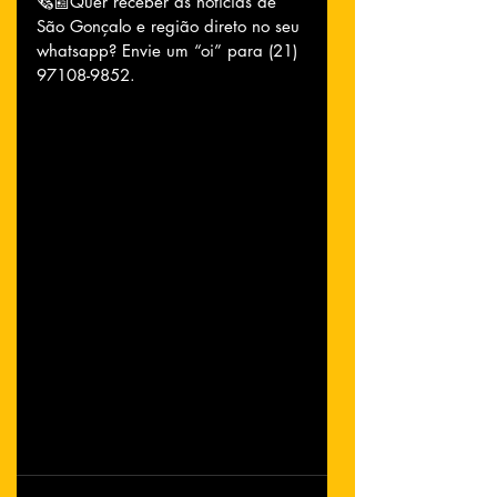
🗞📰Quer receber as notícias de 
São Gonçalo e região direto no seu 
whatsapp? Envie um “oi” para (21) 
97108-9852.