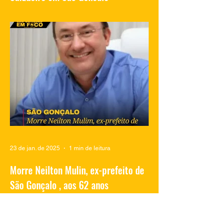
Vídeos compartilhados nas redes sociais
mostram traficantes do Complexo do
Salgueiro, em São Gonçalo, aproveitando
momentos de lazer na...
23 de jan. de 2025
1 min de leitura
Morre Neilton Mulin, ex-prefeito de
São Gonçalo , aos 62 anos
O ex-prefeito de São Gonçalo, Neilton
Mulim, faleceu nesta quinta-feira (23), aos