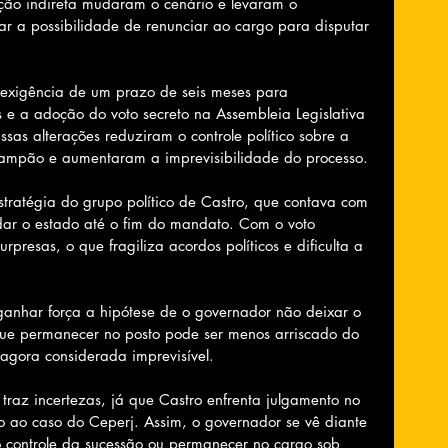
ção indireta mudaram o cenário e levaram o 
ar a possibilidade de renunciar ao cargo para disputar 
 exigência de um prazo de seis meses para 
 e a adoção do voto secreto na Assembleia Legislativa 
Essas alterações reduziram o controle político sobre a 
tampão e aumentaram a imprevisibilidade do processo.
tratégia do grupo político de Castro, que contava com 
ar o estado até o fim do mandato. Com o voto 
surpresas, o que fragiliza acordos políticos e dificulta a 
 ganhar força a hipótese de o governador não deixar o 
que permanecer no posto pode ser menos arriscado do 
 agora considerada imprevisível.
az incertezas, já que Castro enfrenta julgamento no 
ado ao caso do Ceperj. Assim, o governador se vê diante 
 controle da sucessão ou permanecer no cargo sob 