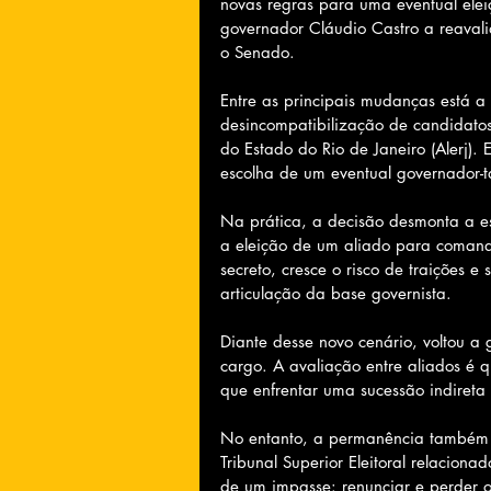
novas regras para uma eventual elei
governador Cláudio Castro a reavali
o Senado.
Entre as principais mudanças está a
desincompatibilização de candidatos
do Estado do Rio de Janeiro (Alerj). 
escolha de um eventual governador-
Na prática, a decisão desmonta a es
a eleição de um aliado para comand
secreto, cresce o risco de traições e 
articulação da base governista.
Diante desse novo cenário, voltou a
cargo. A avaliação entre aliados é 
que enfrentar uma sucessão indireta
No entanto, a permanência também tr
Tribunal Superior Eleitoral relacion
de um impasse: renunciar e perder o