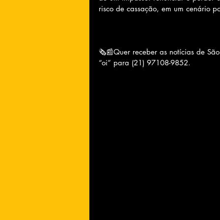
risco de cassação, em um cenário pol
🗞📰Quer receber as notícias de Sã
“oi” para (21) 97108-9852.