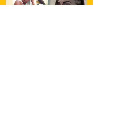
23 de jan. de 2025
1 min de leitura
Filha de Flordelis é morta em São
Gonçalo
Gabriella dos Santos de Souza, de 25
anos, filha adotiva da ex-deputada federal
Flordelis dos Santos de Souza, foi
encontrada morta na...
Receba notícias de São
Gonçalo e região direto no