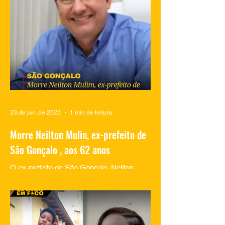
momentos de lazer na...
23 de jan. de 2025
1 min de leitura
Morre Neilton Mulin, ex-prefeito de
São Gonçalo , aos 62 anos
O ex-prefeito de São Gonçalo, Neilton
Mulim, faleceu nesta quinta-feira (23), aos
62 anos, em um hospital no Rio de
Janeiro. A informação...