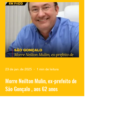
mostram traficantes do Complexo do
Salgueiro, em São Gonçalo, aproveitando
momentos de lazer na...
23 de jan. de 2025
1 min de leitura
Morre Neilton Mulin, ex-prefeito de
São Gonçalo , aos 62 anos
O ex-prefeito de São Gonçalo, Neilton
Mulim, faleceu nesta quinta-feira (23), aos
62 anos, em um hospital no Rio de
Janeiro. A informação...