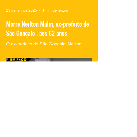
23 de jan. de 2025
1 min de leitura
Morre Neilton Mulin, ex-prefeito de
São Gonçalo , aos 62 anos
O ex-prefeito de São Gonçalo, Neilton
Mulim, faleceu nesta quinta-feira (23), aos
62 anos, em um hospital no Rio de
Janeiro. A informação...
23 de jan. de 2025
1 min de leitura