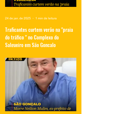
24 de jan. de 2025
1 min de leitura
Traficantes curtem verão na "praia
do tráfico " no Complexo do
Salgueiro em São Gonçalo
Vídeos compartilhados nas redes sociais
mostram traficantes do Complexo do
Salgueiro, em São Gonçalo, aproveitando
momentos de lazer na...