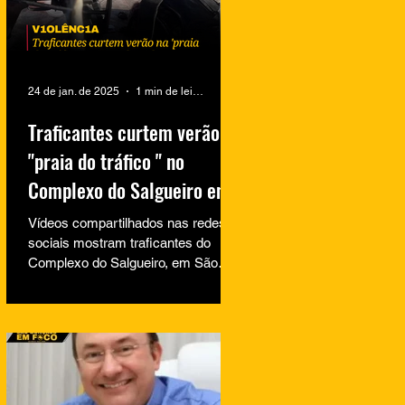
24 de jan. de 2025
1 min de leitura
Traficantes curtem verão na
"praia do tráfico " no
Complexo do Salgueiro em
São Gonçalo
Vídeos compartilhados nas redes
sociais mostram traficantes do
Complexo do Salgueiro, em São
Gonçalo, aproveitando momentos
de lazer na...