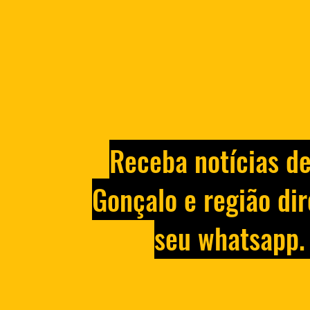
Receba notícias d
Gonçalo e região dir
seu whatsapp