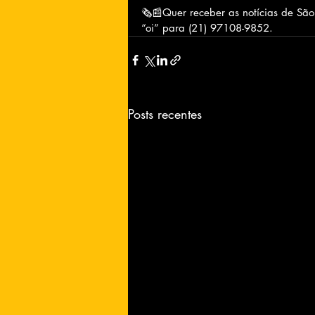
🗞📰Quer receber as notícias de Sã
“oi” para (21) 97108-9852.
Posts recentes