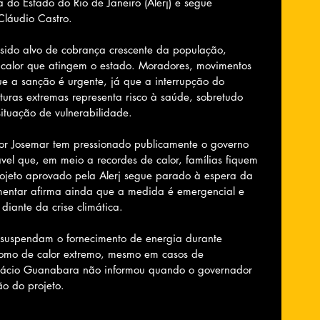
 do Estado do Rio de Janeiro (Alerj) e segue 
láudio Castro.
sido alvo de cobrança crescente da população, 
calor que atingem o estado. Moradores, movimentos 
e a sanção é urgente, já que a interrupção do 
uras extremas representa risco à saúde, sobretudo 
situação de vulnerabilidade.
sor Josemar tem pressionado publicamente o governo 
vel que, em meio a recordes de calor, famílias fiquem 
ojeto aprovado pela Alerj segue parado à espera da 
mentar afirma ainda que a medida é emergencial e 
diante da crise climática.
 suspendam o fornecimento de energia durante 
 como de calor extremo, mesmo em casos de 
alácio Guanabara não informou quando o governador 
ão do projeto.