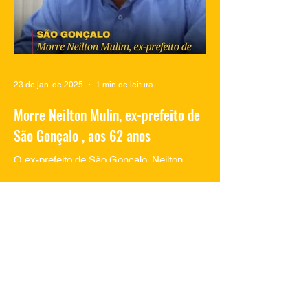
23 de jan. de 2025
1 min de leitura
Morre Neilton Mulin, ex-prefeito de
São Gonçalo , aos 62 anos
O ex-prefeito de São Gonçalo, Neilton
Mulim, faleceu nesta quinta-feira (23), aos
62 anos, em um hospital no Rio de
Janeiro. A informação...