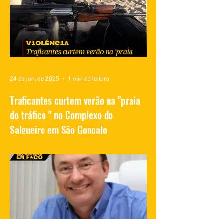
no Salgueiro
24 de jan. de 2025
1 min de leitura
Traficantes curtem verão na "praia
do tráfico " no Complexo do
Salgueiro em São Gonçalo
Vídeos compartilhados nas redes sociais
mostram traficantes do Complexo do
Salgueiro, em São Gonçalo, aproveitando
momentos de lazer na...