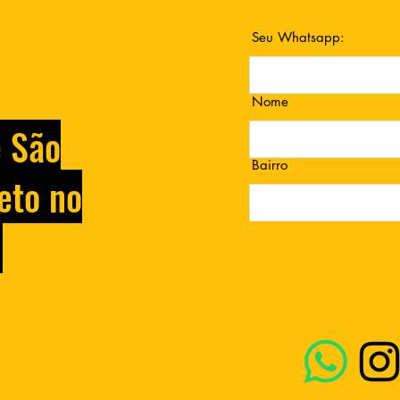
Seu Whatsapp:
Nome
e São
Bairro
eto no
.