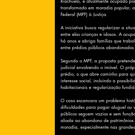
Riachuelo, é atualmente ocupado por
transformado em moradia popular, ap
Federal (MPF) à Justiça.
A iniciativa busca regularizar a sit
entre elas crianças e idosos. A ocup
há anos e abriga famílias que traba
entre prédios públicos abandonados
Segundo o MPF, a proposta pretende 
judicial envolvendo o imóvel. O próp
prédio, o que abre caminho para que
interesse social, incluindo a possib
habitacionais e regularização fundiá
O caso escancara um problema histór
dificuldades para pagar aluguel ou 
públicos seguem vazios e sem função s
aliada ao abandono de patrimônios p
moradia, especialmente nas grandes