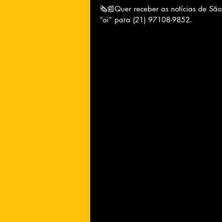
🗞📰Quer receber as notícias de Sã
“oi” para (21) 97108-9852.