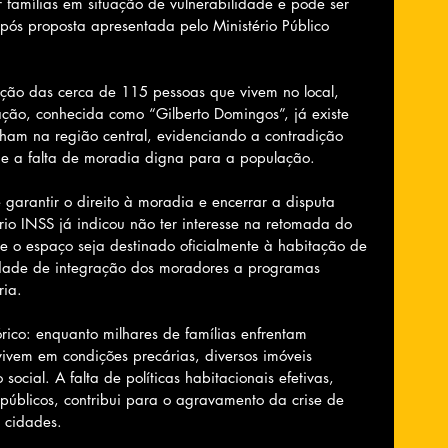
 famílias em situação de vulnerabilidade e pode ser 
ós proposta apresentada pelo Ministério Público 
uação das cerca de 115 pessoas que vivem no local, 
ação, conhecida como “Gilberto Domingos”, já existe 
lham na região central, evidenciando a contradição 
 e a falta de moradia digna para a população.
garantir o direito à moradia e encerrar a disputa 
rio INSS já indicou não ter interesse na retomada do 
 o espaço seja destinado oficialmente à habitação de 
ilidade de integração dos moradores a programas 
ria.
ico: enquanto milhares de famílias enfrentam 
vivem em condições precárias, diversos imóveis 
ocial. A falta de políticas habitacionais efetivas, 
úblicos, contribui para o agravamento da crise de 
 cidades.