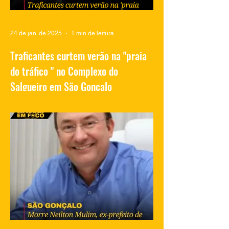
24 de jan. de 2025
1 min de leitura
Traficantes curtem verão na "praia
do tráfico " no Complexo do
Salgueiro em São Gonçalo
Vídeos compartilhados nas redes sociais
mostram traficantes do Complexo do
Salgueiro, em São Gonçalo, aproveitando
momentos de lazer na...