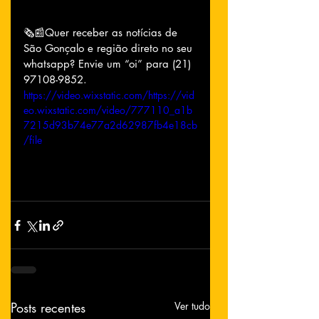
🗞📰Quer receber as notícias de 
São Gonçalo e região direto no seu 
whatsapp? Envie um “oi” para (21) 
97108-9852.
https://video.wixstatic.com/https://vid
eo.wixstatic.com/video/777110_a1b
7215d93b74e77a2d62987fb4e18cb
/file
Posts recentes
Ver tudo