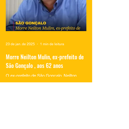
23 de jan. de 2025
1 min de leitura
Morre Neilton Mulin, ex-prefeito de
São Gonçalo , aos 62 anos
O ex-prefeito de São Gonçalo, Neilton
Mulim, faleceu nesta quinta-feira (23), aos
62 anos, em um hospital no Rio de
Janeiro. A informação...