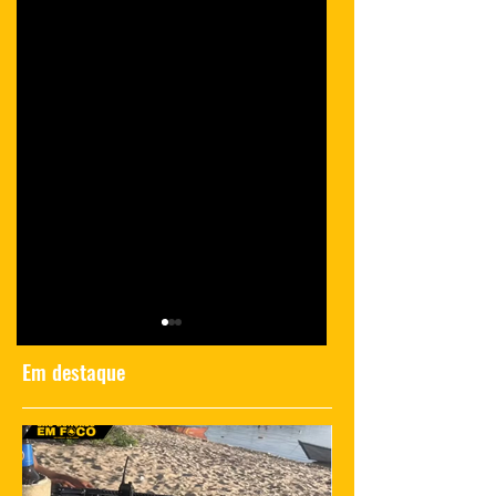
Em destaque
Polícia investiga
Momento de