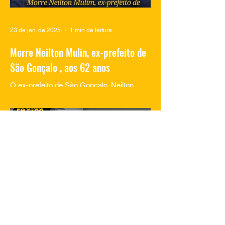
23 de jan. de 2025
1 min de leitura
Morre Neilton Mulin, ex-prefeito de
São Gonçalo , aos 62 anos
O ex-prefeito de São Gonçalo, Neilton
Mulim, faleceu nesta quinta-feira (23), aos
62 anos, em um hospital no Rio de
Janeiro. A informação...