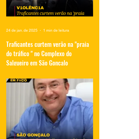
24 de jan. de 2025
1 min de leitura
Traficantes curtem verão na "praia
do tráfico " no Complexo do
Salgueiro em São Gonçalo
Vídeos compartilhados nas redes sociais
mostram traficantes do Complexo do
Salgueiro, em São Gonçalo, aproveitando
momentos de lazer na...