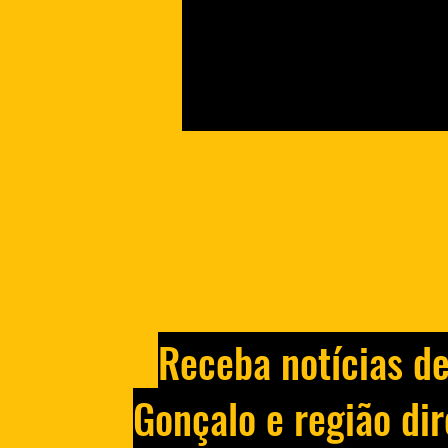
Homem é preso por manter
Receba notícias d
ex-mulher e filha de um ano
reféns no Rio
Gonçalo e região dir