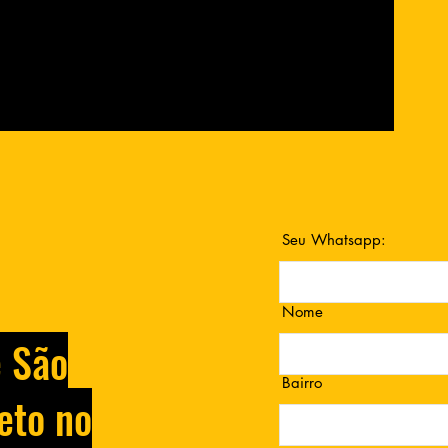
Seu Whatsapp:
Nome
e São
Bairro
eto no