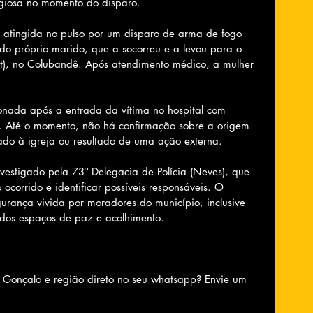
igiosa no momento do disparo.
i atingida no pulso por um disparo de arma de fogo 
 do próprio marido, que a socorreu e a levou para o 
eat), no Colubandê. Após atendimento médico, a mulher 
cionada após a entrada da vítima no hospital com 
. Até o momento, não há confirmação sobre a origem 
nado à igreja ou resultado de uma ação externa.
nvestigado pela 73ª Delegacia de Polícia (Neves), que 
 ocorrido e identificar possíveis responsáveis. O 
urança vivida por moradores do município, inclusive 
ados espaços de paz e acolhimento.
o Gonçalo e região direto no seu whatsapp? Envie um 