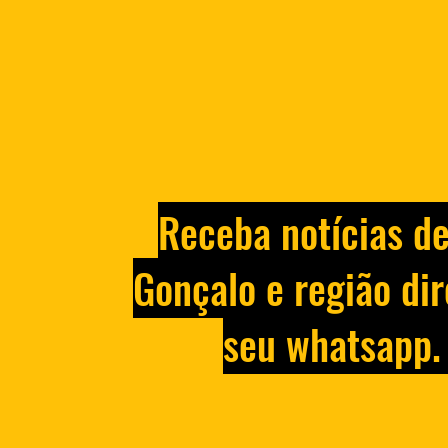
Receba notícias d
Gonçalo e região dir
seu whatsapp