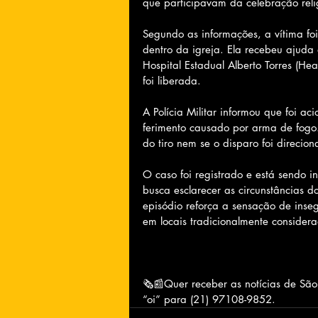
que participavam da celebração rel
Segundo as informações, a vítima fo
dentro da igreja. Ela recebeu ajuda
Hospital Estadual Alberto Torres (H
foi liberada.
A Polícia Militar informou que foi a
ferimento causado por arma de fogo
do tiro nem se o disparo foi direcio
O caso foi registrado e está sendo i
busca esclarecer as circunstâncias do
episódio reforça a sensação de inseg
em locais tradicionalmente consider
🗞📰Quer receber as notícias de Sã
“oi” para (21) 97108-9852.