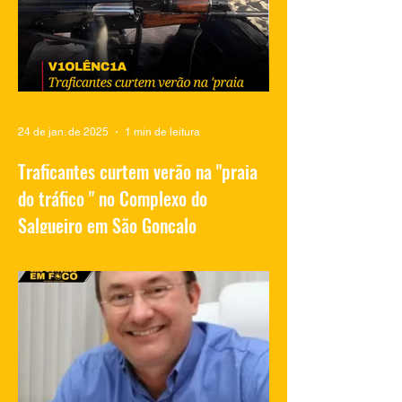
no Salgueiro
24 de jan. de 2025
1 min de leitura
Traficantes curtem verão na "praia
do tráfico " no Complexo do
Salgueiro em São Gonçalo
Vídeos compartilhados nas redes sociais
mostram traficantes do Complexo do
Salgueiro, em São Gonçalo, aproveitando
momentos de lazer na...