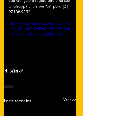
São Gonçalo e região direto no seu 
whatsapp? Envie um “oi” para (21) 
97108-9852.
https://video.wixstatic.com/video/777
110_171ca31f7e3147338552a866
16a9b423/360p/mp4/file.mp4
Posts recentes
Ver tudo