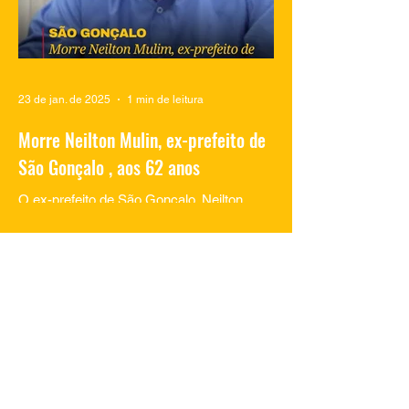
23 de jan. de 2025
1 min de leitura
Morre Neilton Mulin, ex-prefeito de
São Gonçalo , aos 62 anos
O ex-prefeito de São Gonçalo, Neilton
Mulim, faleceu nesta quinta-feira (23), aos
62 anos, em um hospital no Rio de
Janeiro. A informação...