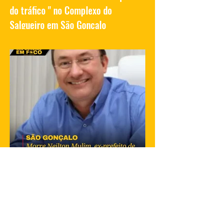
do tráfico " no Complexo do
Salgueiro em São Gonçalo
Vídeos compartilhados nas redes sociais
mostram traficantes do Complexo do
Salgueiro, em São Gonçalo, aproveitando
momentos de lazer na...
23 de jan. de 2025
1 min de leitura
Morre Neilton Mulin, ex-prefeito de
São Gonçalo , aos 62 anos