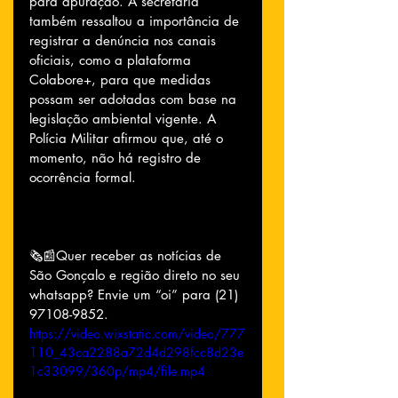
para apuração. A secretaria 
também ressaltou a importância de 
registrar a denúncia nos canais 
oficiais, como a plataforma 
Colabore+, para que medidas 
possam ser adotadas com base na 
legislação ambiental vigente. A 
Polícia Militar afirmou que, até o 
momento, não há registro de 
ocorrência formal.
🗞📰Quer receber as notícias de 
São Gonçalo e região direto no seu 
whatsapp? Envie um “oi” para (21) 
97108-9852.
https://video.wixstatic.com/video/777
110_43ca2288a72d4d298fcc8d23e
1c33099/360p/mp4/file.mp4