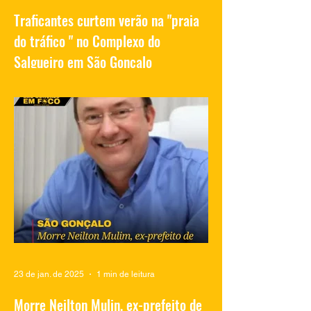
Traficantes curtem verão na "praia
do tráfico " no Complexo do
Salgueiro em São Gonçalo
Vídeos compartilhados nas redes sociais
mostram traficantes do Complexo do
Salgueiro, em São Gonçalo, aproveitando
momentos de lazer na...
23 de jan. de 2025
1 min de leitura
Morre Neilton Mulin, ex-prefeito de