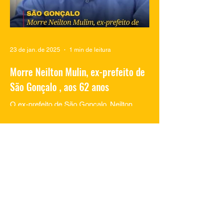
23 de jan. de 2025
1 min de leitura
Morre Neilton Mulin, ex-prefeito de
São Gonçalo , aos 62 anos
O ex-prefeito de São Gonçalo, Neilton
Mulim, faleceu nesta quinta-feira (23), aos
62 anos, em um hospital no Rio de
Janeiro. A informação...