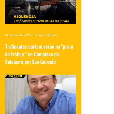
24 de jan. de 2025
1 min de leitura
Traficantes curtem verão na "praia
do tráfico " no Complexo do
Salgueiro em São Gonçalo
Vídeos compartilhados nas redes sociais
mostram traficantes do Complexo do
Salgueiro, em São Gonçalo, aproveitando
momentos de lazer na...