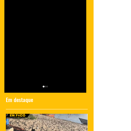
Em destaque
Polícia investiga
Momento de