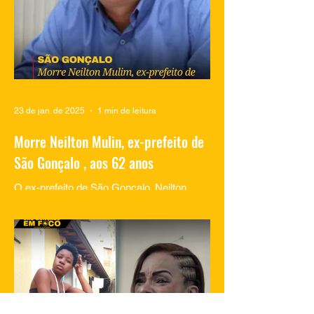
23 de jan. de 2025
1 min de leitura
Morre Neilton Mulin, ex-prefeito de
São Gonçalo , aos 62 anos
O ex-prefeito de São Gonçalo, Neilton
Mulim, faleceu nesta quinta-feira (23), aos
62 anos, em um hospital no Rio de
Janeiro. A informação...