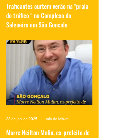
Traficantes curtem verão na "praia
do tráfico " no Complexo do
Salgueiro em São Gonçalo
Vídeos compartilhados nas redes sociais
mostram traficantes do Complexo do
Salgueiro, em São Gonçalo, aproveitando
momentos de lazer na...
23 de jan. de 2025
1 min de leitura
Morre Neilton Mulin, ex-prefeito de