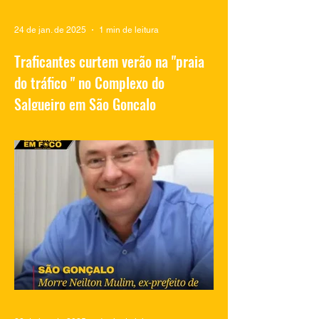
24 de jan. de 2025
1 min de leitura
Traficantes curtem verão na "praia
do tráfico " no Complexo do
Salgueiro em São Gonçalo
Vídeos compartilhados nas redes sociais
mostram traficantes do Complexo do
Salgueiro, em São Gonçalo, aproveitando
momentos de lazer na...