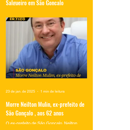
Salgueiro em São Gonçalo
Vídeos compartilhados nas redes sociais
mostram traficantes do Complexo do
Salgueiro, em São Gonçalo, aproveitando
momentos de lazer na...
23 de jan. de 2025
1 min de leitura
Morre Neilton Mulin, ex-prefeito de
São Gonçalo , aos 62 anos
O ex-prefeito de São Gonçalo, Neilton
Mulim, faleceu nesta quinta-feira (23), aos