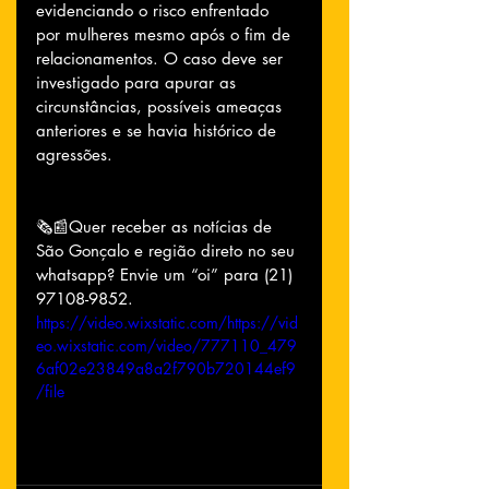
evidenciando o risco enfrentado 
por mulheres mesmo após o fim de 
relacionamentos. O caso deve ser 
investigado para apurar as 
circunstâncias, possíveis ameaças 
anteriores e se havia histórico de 
agressões.
🗞📰Quer receber as notícias de 
São Gonçalo e região direto no seu 
whatsapp? Envie um “oi” para (21) 
97108-9852.
https://video.wixstatic.com/https://vid
eo.wixstatic.com/video/777110_479
6af02e23849a8a2f790b720144ef9
/file