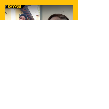
62 anos, em um hospital no Rio de
Janeiro. A informação...
23 de jan. de 2025
1 min de leitura
Filha de Flordelis é morta em São
Gonçalo
Gabriella dos Santos de Souza, de 25
anos, filha adotiva da ex-deputada federal
Flordelis dos Santos de Souza, foi