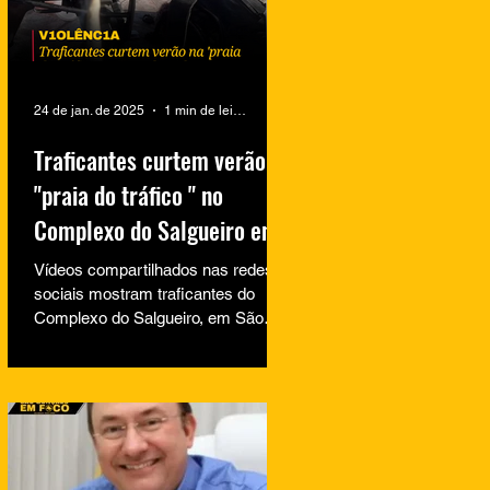
24 de jan. de 2025
1 min de leitura
Traficantes curtem verão na
"praia do tráfico " no
Complexo do Salgueiro em
São Gonçalo
Vídeos compartilhados nas redes
sociais mostram traficantes do
Complexo do Salgueiro, em São
Gonçalo, aproveitando momentos
de lazer na...