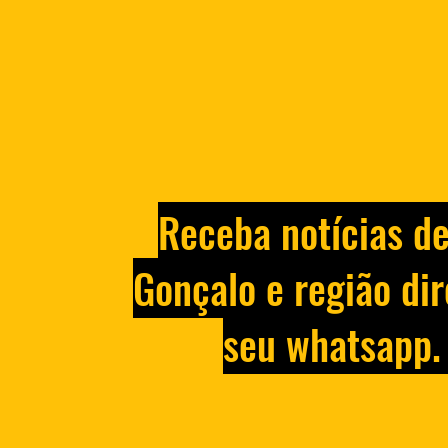
Homem é preso por manter
ex-mulher e filha de um ano
reféns no Rio
Receba notícias d
Gonçalo e região dir
seu whatsapp