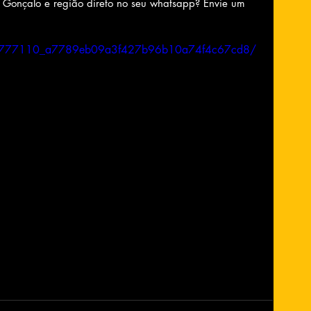
o Gonçalo e região direto no seu whatsapp? Envie um 
ideo/777110_a7789eb09a3f427b96b10a74f4c67cd8/