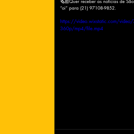
🗞📰Quer receber as notícias de Sã
“oi” para (21) 97108-9852.
https://video.wixstatic.com/v
360p/mp4/file.mp4