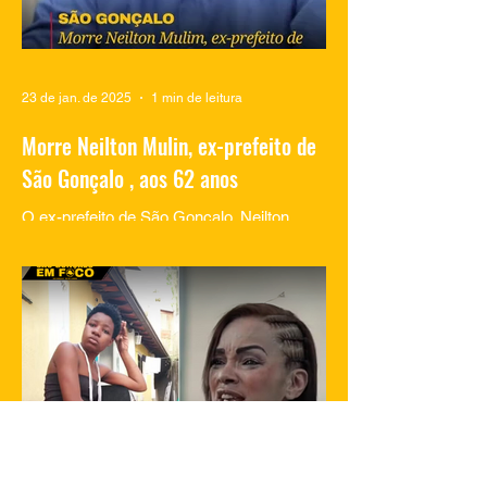
23 de jan. de 2025
1 min de leitura
Morre Neilton Mulin, ex-prefeito de
São Gonçalo , aos 62 anos
O ex-prefeito de São Gonçalo, Neilton
Mulim, faleceu nesta quinta-feira (23), aos
62 anos, em um hospital no Rio de
Janeiro. A informação...