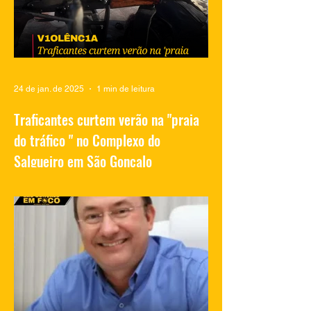
24 de jan. de 2025
1 min de leitura
Traficantes curtem verão na "praia
do tráfico " no Complexo do
Salgueiro em São Gonçalo
Vídeos compartilhados nas redes sociais
mostram traficantes do Complexo do
Salgueiro, em São Gonçalo, aproveitando
momentos de lazer na...