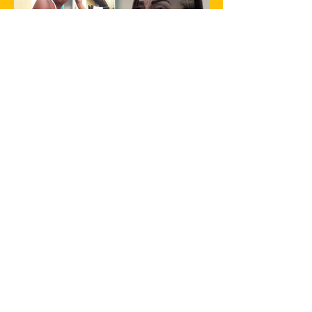
23 de jan. de 2025
1 min de leitura
Filha de Flordelis é morta em São
Gonçalo
Gabriella dos Santos de Souza, de 25
anos, filha adotiva da ex-deputada federal
Flordelis dos Santos de Souza, foi
encontrada morta na...
Receba notícias de São
Gonçalo e região direto no
seu whatsapp.