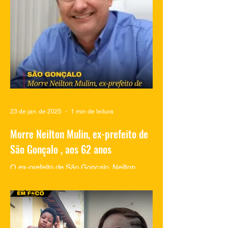
momentos de lazer na...
23 de jan. de 2025
1 min de leitura
Morre Neilton Mulin, ex-prefeito de
São Gonçalo , aos 62 anos
O ex-prefeito de São Gonçalo, Neilton
Mulim, faleceu nesta quinta-feira (23), aos
62 anos, em um hospital no Rio de
Janeiro. A informação...