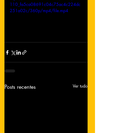
110_fa5ca08691c04c75ac4c224dc
251a02c/360p/mp4/file.mp4
Posts recentes
Ver tudo