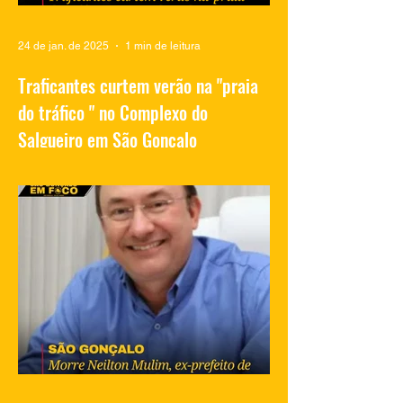
24 de jan. de 2025
1 min de leitura
Traficantes curtem verão na "praia
do tráfico " no Complexo do
Salgueiro em São Gonçalo
Vídeos compartilhados nas redes sociais
mostram traficantes do Complexo do
Salgueiro, em São Gonçalo, aproveitando
momentos de lazer na...