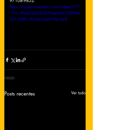
97108-9852.
https://video.wixstatic.com/video/777
110_49e82d3320454ae3a65389b4
2e1d38fc/360p/mp4/file.mp4
Posts recentes
Ver tudo