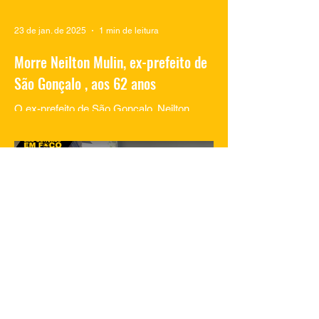
23 de jan. de 2025
1 min de leitura
Morre Neilton Mulin, ex-prefeito de
São Gonçalo , aos 62 anos
O ex-prefeito de São Gonçalo, Neilton
Mulim, faleceu nesta quinta-feira (23), aos
62 anos, em um hospital no Rio de
Janeiro. A informação...