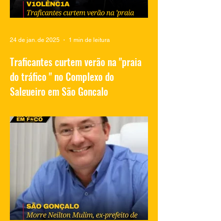
24 de jan. de 2025
1 min de leitura
Traficantes curtem verão na "praia
do tráfico " no Complexo do
Salgueiro em São Gonçalo
Vídeos compartilhados nas redes sociais
mostram traficantes do Complexo do
Salgueiro, em São Gonçalo, aproveitando
momentos de lazer na...