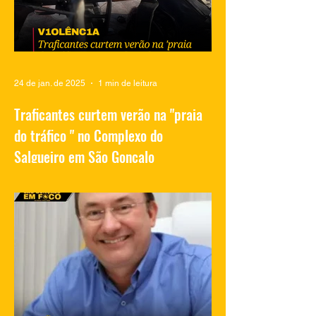
24 de jan. de 2025
1 min de leitura
Traficantes curtem verão na "praia
do tráfico " no Complexo do
Salgueiro em São Gonçalo
Vídeos compartilhados nas redes sociais
mostram traficantes do Complexo do
Salgueiro, em São Gonçalo, aproveitando
momentos de lazer na...