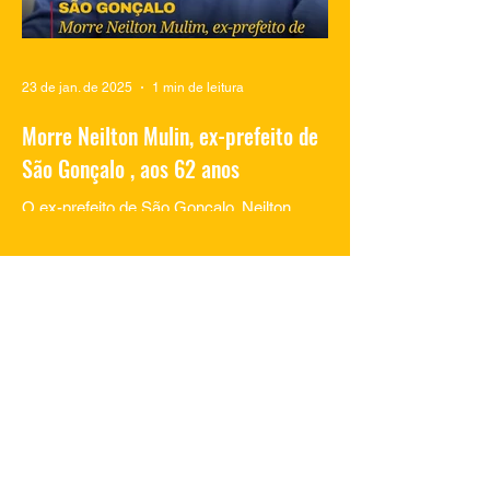
23 de jan. de 2025
1 min de leitura
Morre Neilton Mulin, ex-prefeito de
São Gonçalo , aos 62 anos
O ex-prefeito de São Gonçalo, Neilton
Mulim, faleceu nesta quinta-feira (23), aos
62 anos, em um hospital no Rio de
Janeiro. A informação...