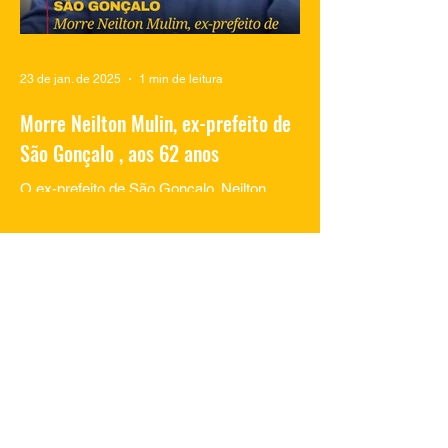
23 de jan. de 2025
1 min de leitura
Morre Neilton Mulin, ex-prefeito de
São Gonçalo , aos 62 anos
O ex-prefeito de São Gonçalo, Neilton
Mulim, faleceu nesta quinta-feira (23), aos
62 anos, em um hospital no Rio de
Janeiro. A informação...