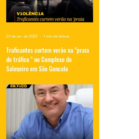
24 de jan. de 2025
1 min de leitura
Traficantes curtem verão na "praia
do tráfico " no Complexo do
Salgueiro em São Gonçalo
Vídeos compartilhados nas redes sociais
mostram traficantes do Complexo do
Salgueiro, em São Gonçalo, aproveitando
momentos de lazer na...