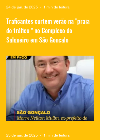
24 de jan. de 2025
1 min de leitura
Traficantes curtem verão na "praia
do tráfico " no Complexo do
Salgueiro em São Gonçalo
Vídeos compartilhados nas redes sociais
mostram traficantes do Complexo do
Salgueiro, em São Gonçalo, aproveitando
momentos de lazer na...
23 de jan. de 2025
1 min de leitura