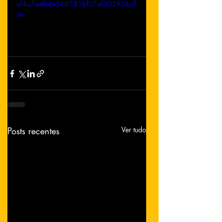
af4a7a4b4e368781bf07af303956/f
ile
Posts recentes
Ver tudo