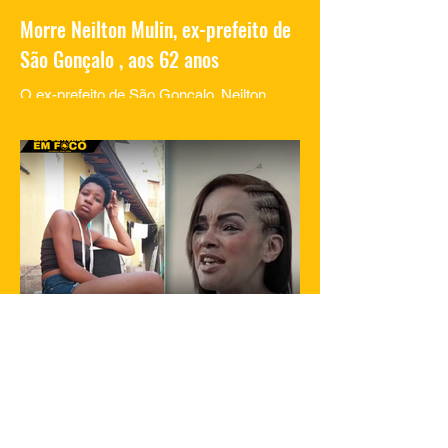
Morre Neilton Mulin, ex-prefeito de
São Gonçalo , aos 62 anos
O ex-prefeito de São Gonçalo, Neilton
Mulim, faleceu nesta quinta-feira (23), aos
62 anos, em um hospital no Rio de
Janeiro. A informação...
23 de jan. de 2025
1 min de leitura
Filha de Flordelis é morta em São