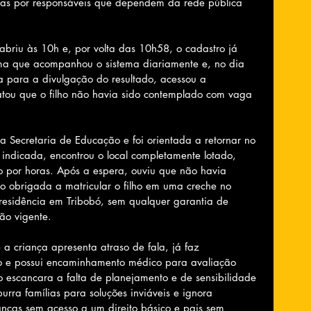
adas por responsáveis que dependem da rede pública 
 abriu às 10h e, por volta das 10h58, o cadastro já 
rma que acompanhou o sistema diariamente e, no dia 
a para a divulgação do resultado, acessou a 
atou que o filho não havia sido contemplado com vaga 
a Secretaria de Educação e foi orientada a retornar no 
 indicada, encontrou o local completamente lotado, 
 por horas. Após a espera, ouviu que não havia 
do obrigada a matricular o filho em uma creche no 
 residência em Tribobó, sem qualquer garantia de 
ção vigente.
a criança apresenta atraso de fala, já faz 
 e possui encaminhamento médico para avaliação 
ão escancara a falta de planejamento e de sensibilidade 
rra famílias para soluções inviáveis e ignora 
anças sem acesso a um direito básico e pais sem 