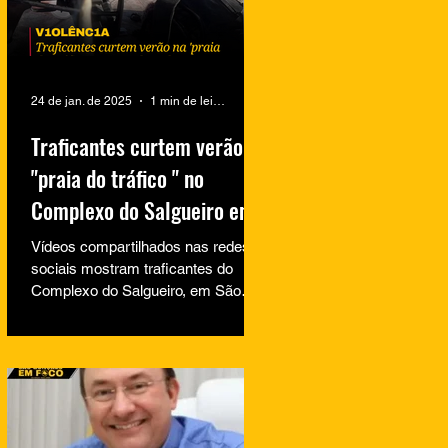
24 de jan. de 2025
1 min de leitura
Traficantes curtem verão na
"praia do tráfico " no
Complexo do Salgueiro em
São Gonçalo
Vídeos compartilhados nas redes
sociais mostram traficantes do
Complexo do Salgueiro, em São
Gonçalo, aproveitando momentos
de lazer na...