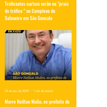
Traficantes curtem verão na "praia
do tráfico " no Complexo do
Salgueiro em São Gonçalo
Vídeos compartilhados nas redes sociais
mostram traficantes do Complexo do
Salgueiro, em São Gonçalo, aproveitando
momentos de lazer na...
23 de jan. de 2025
1 min de leitura
Morre Neilton Mulin, ex-prefeito de