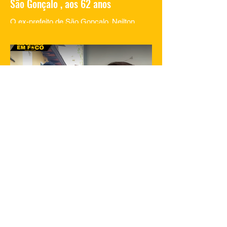
São Gonçalo , aos 62 anos
O ex-prefeito de São Gonçalo, Neilton
Mulim, faleceu nesta quinta-feira (23), aos
62 anos, em um hospital no Rio de
Janeiro. A informação...
23 de jan. de 2025
1 min de leitura
Filha de Flordelis é morta em São
Gonçalo