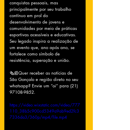
conquistas pessoais, mas 
principalmente por seu trabalho 
contínuo em prol do 
desenvolvimento de jovens e 
comunidades por meio de práticas 
esportivas acessíveis e educativas. 
Seu legado inspira a realização de 
um evento que, ano após ano, se 
fortalece como símbolo de 
resistência, superação e união.
🗞📰Quer receber as notícias de 
São Gonçalo e região direto no seu 
whatsapp? Envie um “oi” para (21) 
97108-9852.
https://video.wixstatic.com/video/777
110_38b5c900cd5349a9ab9ed2fc3
7336da3/360p/mp4/file.mp4