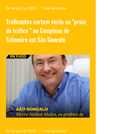
24 de jan. de 2025
1 min de leitura
Traficantes curtem verão na "praia
do tráfico " no Complexo do
Salgueiro em São Gonçalo
Vídeos compartilhados nas redes sociais
mostram traficantes do Complexo do
Salgueiro, em São Gonçalo, aproveitando
momentos de lazer na...
23 de jan. de 2025
1 min de leitura