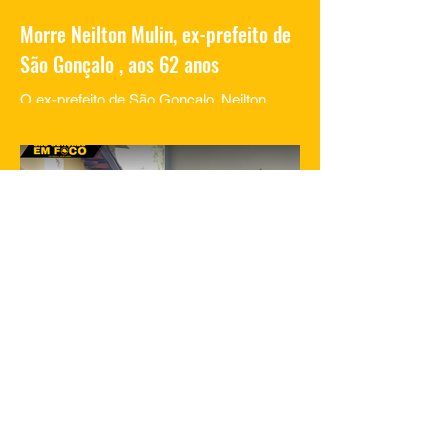
Morre Neilton Mulin, ex-prefeito de
São Gonçalo , aos 62 anos
O ex-prefeito de São Gonçalo, Neilton
Mulim, faleceu nesta quinta-feira (23), aos
62 anos, em um hospital no Rio de
Janeiro. A informação...
23 de jan. de 2025
1 min de leitura
Filha de Flordelis é morta em São