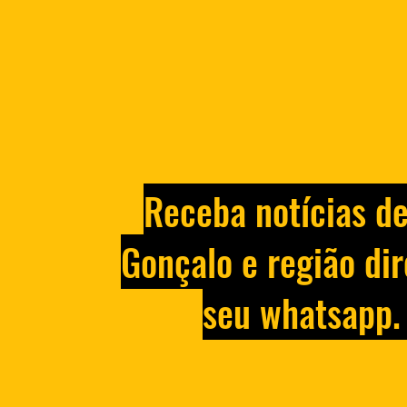
Homem é preso por manter
ex-mulher e filha de um ano
reféns no Rio
Receba notícias d
Gonçalo e região dir
seu whatsapp