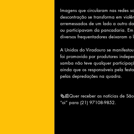
Imagens que circularam nas redes s
descontração se transforma em violê
arremessados de um lado a outro da
ou participavam da pancadaria. Em 
diversos frequentadores deixaram o l
A Unidos do Viradouro se manifestou 
foi promovido por produtores indep
samba não teve qualquer participaç
ainda que os responsáveis pela fest
pelas depredações na quadra.
🗞📰Quer receber as notícias de Sã
“oi” para (21) 97108-9852.