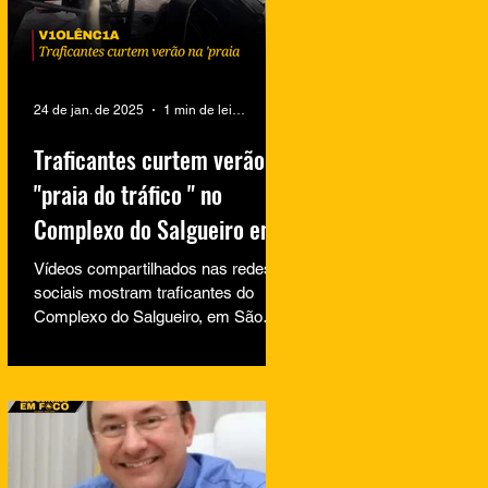
24 de jan. de 2025
1 min de leitura
Traficantes curtem verão na
"praia do tráfico " no
Complexo do Salgueiro em
São Gonçalo
Vídeos compartilhados nas redes
sociais mostram traficantes do
Complexo do Salgueiro, em São
Gonçalo, aproveitando momentos
de lazer na...