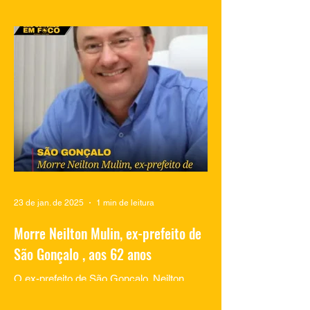
Vídeos compartilhados nas redes sociais
mostram traficantes do Complexo do
Salgueiro, em São Gonçalo, aproveitando
momentos de lazer na...
23 de jan. de 2025
1 min de leitura
Morre Neilton Mulin, ex-prefeito de
São Gonçalo , aos 62 anos
O ex-prefeito de São Gonçalo, Neilton
Mulim, faleceu nesta quinta-feira (23), aos
62 anos, em um hospital no Rio de