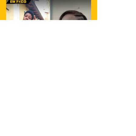
Janeiro. A informação...
23 de jan. de 2025
1 min de leitura
Filha de Flordelis é morta em São
Gonçalo
Gabriella dos Santos de Souza, de 25
anos, filha adotiva da ex-deputada federal
Flordelis dos Santos de Souza, foi
encontrada morta na...