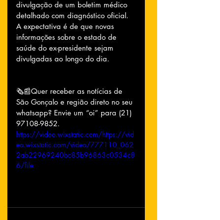
divulgação de um boletim médico 
detalhado com diagnóstico oficial. 
A expectativa é de que novas 
informações sobre o estado de 
saúde do ex-presidente sejam 
divulgadas ao longo do dia.
🗞📰Quer receber as notícias de 
São Gonçalo e região direto no seu 
whatsapp? Envie um “oi” para (21) 
97108-9852.
https://video.wixstatic.com/https://vid
eo.wixstatic.com/video/777110_062
2ab22969240bc85b96863c0534c8
6/file