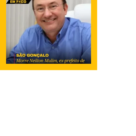
mostram traficantes do Complexo do
Salgueiro, em São Gonçalo, aproveitando
momentos de lazer na...
23 de jan. de 2025
1 min de leitura
Morre Neilton Mulin, ex-prefeito de
São Gonçalo , aos 62 anos
O ex-prefeito de São Gonçalo, Neilton
Mulim, faleceu nesta quinta-feira (23), aos
62 anos, em um hospital no Rio de
Janeiro. A informação...