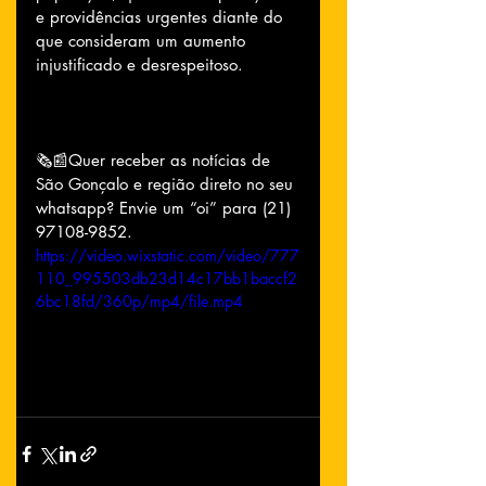
e providências urgentes diante do 
que consideram um aumento 
injustificado e desrespeitoso.
🗞📰Quer receber as notícias de 
São Gonçalo e região direto no seu 
whatsapp? Envie um “oi” para (21) 
97108-9852.
https://video.wixstatic.com/video/777
110_995503db23d14c17bb1baccf2
6bc18fd/360p/mp4/file.mp4