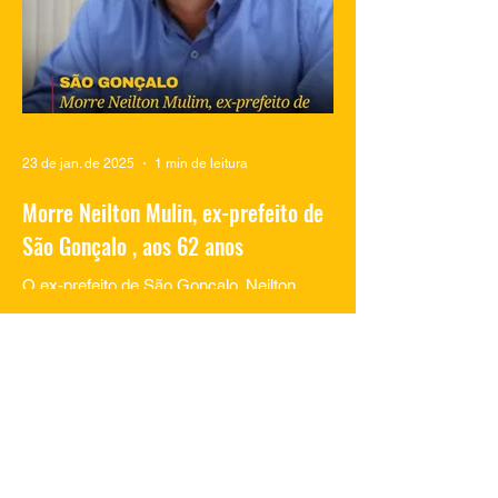
23 de jan. de 2025
1 min de leitura
Morre Neilton Mulin, ex-prefeito de
São Gonçalo , aos 62 anos
O ex-prefeito de São Gonçalo, Neilton
Mulim, faleceu nesta quinta-feira (23), aos
62 anos, em um hospital no Rio de
Janeiro. A informação...