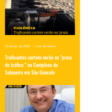
durante operação
no Salgueiro
24 de jan. de 2025
1 min de leitura
Traficantes curtem verão na "praia
do tráfico " no Complexo do
Salgueiro em São Gonçalo
Vídeos compartilhados nas redes sociais
mostram traficantes do Complexo do
Salgueiro, em São Gonçalo, aproveitando
momentos de lazer na...