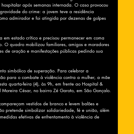
ta hospitalar após semanas internada. O caso provocou 
gravidade do crime: a jovem teve a residência 
mo admirador e foi atingida por dezenas de golpes 
da em estado crítico e precisou permanecer em coma 
o. O quadro mobilizou familiares, amigos e moradores 
es de oração e manifestações públicas pedindo sua 
to simbólico de superação. Para celebrar a 
ão para o combate à violência contra a mulher, a mãe 
ta quarta-feira (4), às 9h, em frente ao Hospital & 
l Moreira César, no bairro Zé Garoto, em São Gonçalo.
 compareçam vestidos de branco e levem balões e 
o pretende simbolizar solidariedade, fé e união, além 
r medidas efetivas de enfrentamento à violência de 