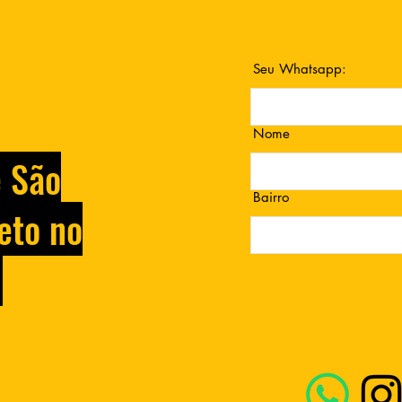
Seu Whatsapp:
Nome
e São
Bairro
eto no
.